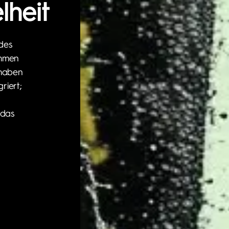
lheit
des
ehmen
 haben
riert;
 das